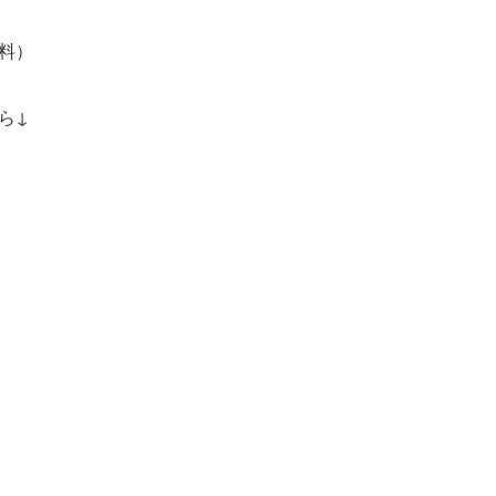
料）
ら↓