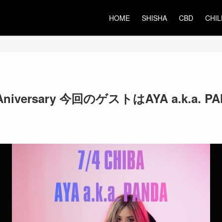
HOME
SHISHA
CBD
CHIL
 Aniversary 今回のゲストはAYA a.k.a. PA