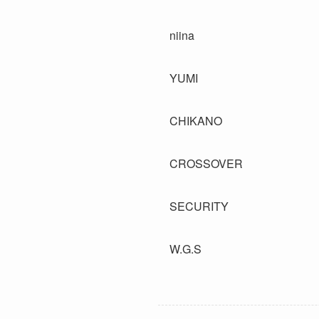
niina
YUMI
CHIKANO
CROSSOVER
SECURITY
W.G.S